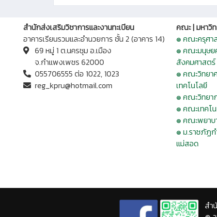
สำนักส่งเสริมวิชาการและงานทะเบียน
คณะ | มหาวิท
อาคารเรียนรวมและอำนวยการ ชั้น 2 (อาคาร 14)
๏ คณะครุศาส
69 หมู่ 1 ต.นครชุม อ.เมือง
๏ คณะมนุษย
จ.กำแพงเพชร 62000
สังคมศาสตร์
055706555 ต่อ 1022, 1023
๏ คณะวิทยาศ
reg_kpru@hotmail.com
เทคโนโลยี
๏ คณะวิทยา
๏ คณะเทคโน
๏ คณะพยาบา
๏ ม.ราชภัฏ
แม่สอด
สำน