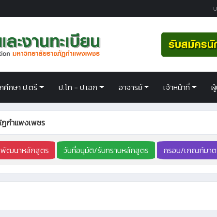
U
ักศึกษา ป.ตรี
ป.โท - ป.เอก
อาจารย์
เจ้าหน้าที่
ผ
ชภัฏกำแพงเพชร
รพัฒนาหลักสูตร
วันที่อนุมัติ/รับทราบหลักสูตร
กรอบ/เกณฑ์มาต